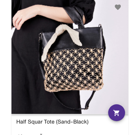
favorite
shopping_cart
Half Squar Tote (Sand-Black)