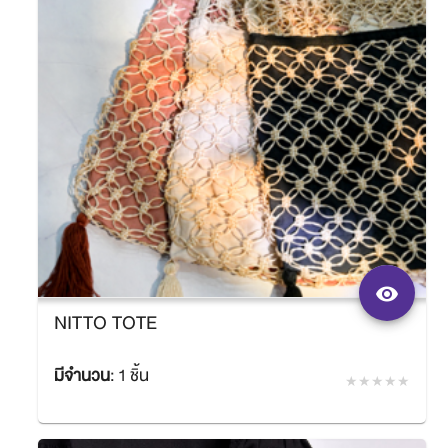
shopping_cart
remove_red_eye
NITTO TOTE
มีจำนวน
:
1 ชิ้น
฿1,260.00
SACIT