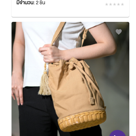
มีจำนวน
:
2 ชิ้น
฿1,740.00
SACIT
favorite