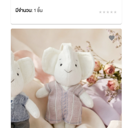
มีจำนวน
:
1 ชิ้น
฿180.00
SACIT
favorite