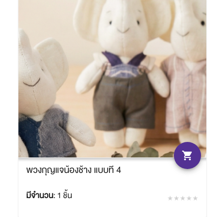
shopping_cart
พวงกุญแจน้องช้าง แบบที่ 4
มีจำนวน
:
1 ชิ้น
฿180.00
SACIT