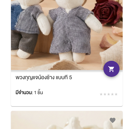
shopping_cart
พวงกุญแจน้องช้าง แบบที่ 5
มีจำนวน
:
1 ชิ้น
฿180.00
SACIT
favorite