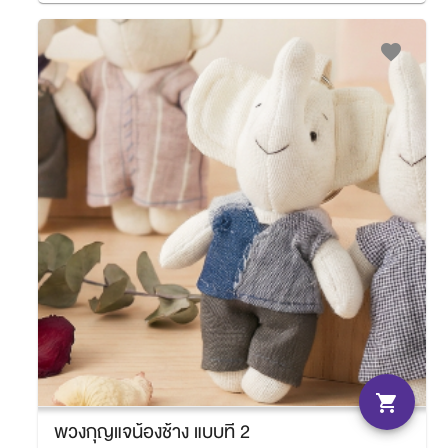
favorite
shopping_cart
พวงกุญแจน้องช้าง แบบที่ 2