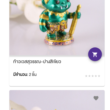
shopping_cart
ท้าวเวสสุวรรณ-ปางสีเขียว
มีจำนวน
:
2 ชิ้น
฿594.00
SACIT
favorite