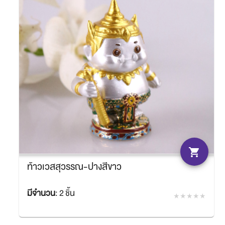
shopping_cart
ท้าวเวสสุวรรณ-ปางสีขาว
มีจำนวน
:
2 ชิ้น
฿594.00
SACIT