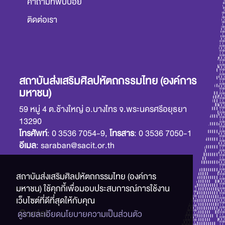
คำถามที่พบบ่อย
ติดต่อเรา
สถาบันส่งเสริมศิลปหัตถกรรมไทย (องค์การ
มหาชน)
59 หมู่ 4 ต.ช้างใหญ่ อ.บางไทร จ.พระนครศรีอยุธยา
13290
โทรศัพท์
: 0 3536 7054-9,
โทรสาร
: 0 3536 7050-1
อีเมล
: saraban@sacit.or.th
สถาบันส่งเสริมศิลปหัตถกรรมไทย (องค์การ
มหาชน) ใช้คุกกี้เพื่อมอบประสบการณ์การใช้งาน
เว็บไซต์ที่ดีที่สุดให้กับคุณ
Social
ดูรายละเอียดนโยบายความเป็นส่วนตัว