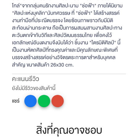
โทล์"จากกลุ่มคนรักงานศิลปะนาม "ช่อฟ้า" ภายใต้นิยาม
"ศิลปะแห่งบุคลิก"นับทศวรรษ ที่ "ช่อฟ้า" ได้สร้างสรรค์
งานทำมือที่ประณีตบรรจง โดยซ้อนภาพราวกับมีมิติ
สะท้อนผ่านกระดาษ ถือเป็นการผสมผสานงานศิลปะทาง
ตะวันตกเข้ากับวิถีและศิลปวัฒนธรรมไทย เพื่อคงไว้
เอกลักษณ์อันงดงามจึงนับได้ว่า ชิ้นงาน "ไตรมิติศิลป์" นี้
เป็นงานหัตถศิลป์ที่ทรงคุณค่าและมีคุณลักษณะพิเศษที่
บรรจงสร้างสรรค์อย่างวิจิตรตระการตาสำหรับบุคคล
สำคัญ ขนาดสินค้า 26x30 cm.
คะแนนรีวิว
ยังไม่มีรีวิวของสินค้านี้
แชร์
สิ่งที่คุณอาจชอบ