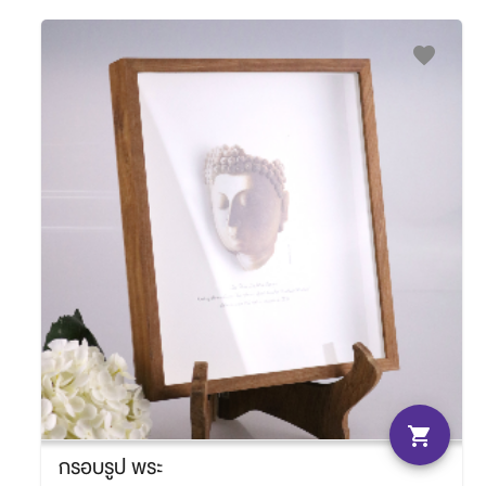
favorite
shopping_cart
กรอบรูป พระ