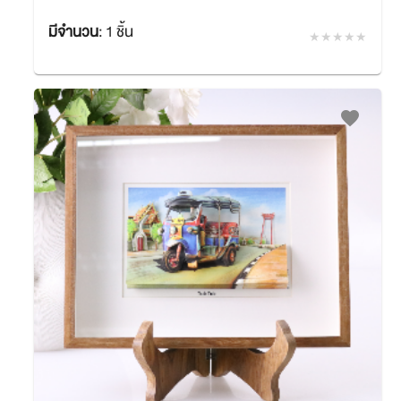
มีจำนวน
:
1 ชิ้น
฿2,160.00
SACIT
favorite