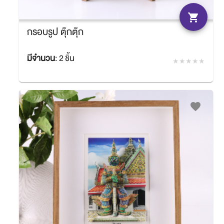
shopping_cart
กรอบรูป ตุ๊กตุ๊ก
มีจำนวน
:
2 ชิ้น
฿2,160.00
SACIT
favorite